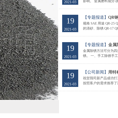
影响。 金属磨料成分-
2021-03
【专题报道】
QR
19
规格 SAE 用途 QR-2
的清砂、除锈 QR-17 Q
2021-03
【专题报道】
金属
19
金属除锈方法可分为四
锈。 一、手工除锈手工
2021-03
【公司新闻】
用特
19
祝贺我司新产品成功打
按照客户的需求推荐了适
2021-03