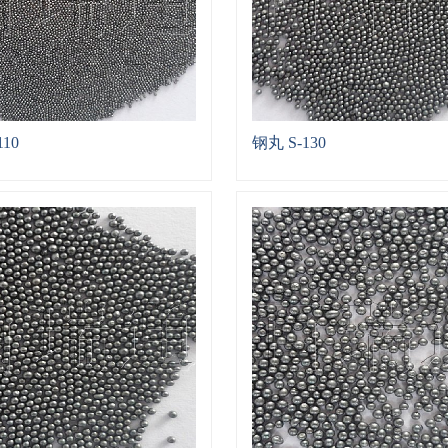
110
钢丸 S-130