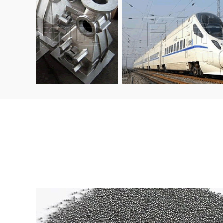
锻造
铁路机车